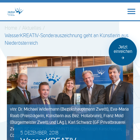
Home
/
Aktuelles
/
WasserKREATIV-Sonderauszeichnung geht an Künstlerin aus
Niederösterreich
Jetzt
einreichen
vlnr. Dr. Michael Widermann (Bezirkshauptmann Zwettl), Eva-Maria
Raab (Preisträgerin, Künstlerin aus Bez. Hollabrunn), Franz Mold
(Bürgermeister Zwettl und LAg.), Karl Schwarz (GF Privatbrauerei
Zwettl), SC Günter Liebel (BMNT) (Foto: Christoph Kerschbaum;
5 DEZEMBER, 2018
Copyright Privatbrauerei Zwettl)