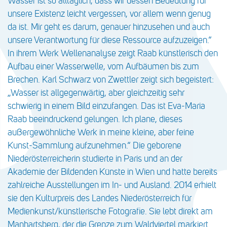
Wasser ist so alltäglich, dass wir dessen Bedeutung für
unsere Existenz leicht vergessen, vor allem wenn genug
da ist. Mir geht es darum, genauer hinzusehen und auch
unsere Verantwortung für diese Ressource aufzuzeigen.“
In ihrem Werk Wellenanalyse zeigt Raab künstlerisch den
Aufbau einer Wasserwelle, vom Aufbäumen bis zum
Brechen. Karl Schwarz von Zwettler zeigt sich begeistert:
„Wasser ist allgegenwärtig, aber gleichzeitig sehr
schwierig in einem Bild einzufangen. Das ist Eva-Maria
Raab beeindruckend gelungen. Ich plane, dieses
außergewöhnliche Werk in meine kleine, aber feine
Kunst-Sammlung aufzunehmen.“ Die geborene
Niederösterreicherin studierte in Paris und an der
Akademie der Bildenden Künste in Wien und hatte bereits
zahlreiche Ausstellungen im In- und Ausland. 2014 erhielt
sie den Kulturpreis des Landes Niederösterreich für
Medienkunst/künstlerische Fotografie. Sie lebt direkt am
Manhartsberg, der die Grenze zum Waldviertel markiert.