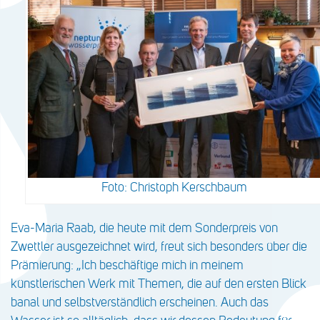
Foto: Christoph Kerschbaum
Eva-Maria Raab, die heute mit dem Sonderpreis von
Zwettler ausgezeichnet wird, freut sich besonders über die
Prämierung: „Ich beschäftige mich in meinem
künstlerischen Werk mit Themen, die auf den ersten Blick
banal und selbstverständlich erscheinen. Auch das