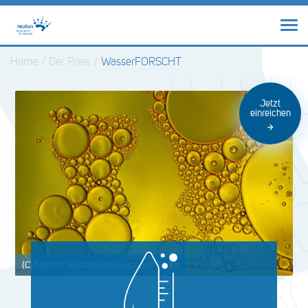
Home
/
Der Preis
/
WasserFORSCHT
Jetzt
einreichen
(C) Neptun Wasserpreis/Hermann Sarka