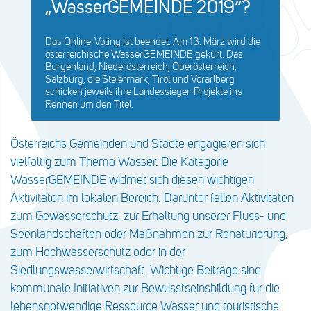
„WasserGEMEINDE 2019“?
Das Online-Voting ist beendet. Am 13. März wird die
österreichische WasserGEMEINDE gekürt. Das
Burgenland, Niederösterreich, Oberösterreich,
Salzburg, die Steiermark, Tirol und Vorarlberg
schicken jeweils ihre Landessieger-Projekte ins
Rennen um den Titel.
Österreichs Gemeinden und Städte engagieren sich
vielfältig zum Thema Wasser. Die Kategorie
WasserGEMEINDE widmet sich diesen wichtigen
Aktivitäten im lokalen Bereich. Darunter fallen Aktivitäten
zum Gewässerschutz, zur Erhaltung unserer Fluss- und
Seenlandschaften oder Maßnahmen zur Renaturierung,
zum Hochwasserschutz oder in der
Siedlungswasserwirtschaft. Wichtige Beiträge sind
kommunale Initiativen zur Bewusstseinsbildung für die
lebensnotwendige Ressource Wasser und touristische