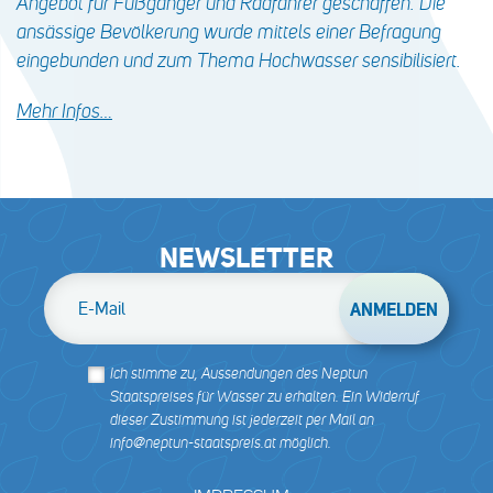
Angebot für Fußgänger und Radfahrer geschaffen. Die
ansässige Bevölkerung wurde mittels einer Befragung
eingebunden und zum Thema Hochwasser sensibilisiert.
Mehr Infos…
NEWSLETTER
E-Mail
Ich stimme zu, Aussendungen des Neptun
Staatspreises für Wasser zu erhalten. Ein Widerruf
dieser Zustimmung ist jederzeit per Mail an
info@neptun-staatspreis.at möglich.