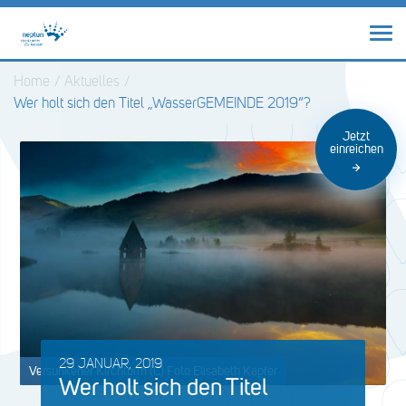
Home
/
Aktuelles
/
Wer holt sich den Titel „WasserGEMEINDE 2019“?
Jetzt
einreichen
29 JANUAR, 2019
Versunkener Kirchturm (C) Foto Elisabeth Kapfer
Wer holt sich den Titel