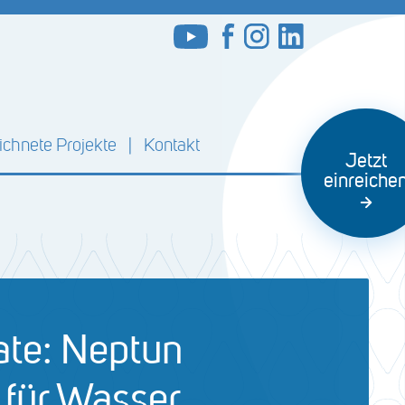
chnete Projekte
Kontakt
Jetzt
einreiche
ate: Neptun
 für Wasser