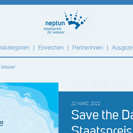
iskategorien
Einreichen
PartnerInnen
Ausgezei
r Wasser
22 MÄRZ, 2022
Save the D
Staatspreis