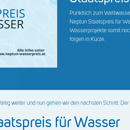
Pünktlich zum Weltwasse
Neptun Staatspreis für Wa
Wasserprojekte somit noc
folgen in Kürze.
stetig weiter und nun gehen wir den nächsten Schritt: D
atspreis für Wasser