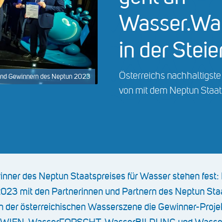
Wasser.Wa
in der Stei
Österreichs nachhaltigst
 und Gewinnern des Neptun 2023
von mit dem Neptun Staat
nner des Neptun Staatspreises für Wasser stehen fest:
2023 mit den Partnerinnen und Partnern des Neptun Staa
rn der österreichischen Wasserszene die Gewinner-Projek