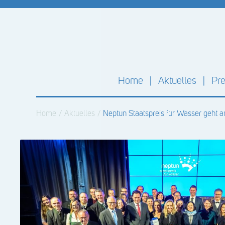
Home
Aktuelles
Pre
Home
/
Aktuelles
/
Neptun Staatspreis für Wasser geht