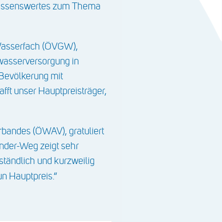
 Wissenswertes zum Thema
 Wasserfach (ÖVGW),
kwasserversorgung in
 Bevölkerung mit
fft unser Hauptpreisträger,
rbandes (ÖWAV), gratuliert
der-Weg zeigt sehr
tändlich und kurzweilig
n Hauptpreis.“