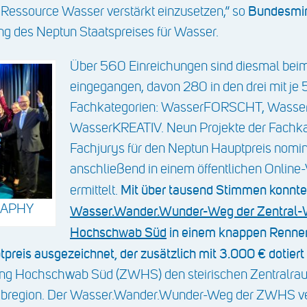
Bundesmini
essource Wasser verstärkt einzusetzen,“ so
ung des Neptun Staatspreises für Wasser.
Über 560 Einreichungen sind diesmal bei
eingegangen, davon 280 in den drei mit je 
Fachkategorien: WasserFORSCHT, Wass
WasserKREATIV. Neun Projekte der Fachka
Fachjurys für den Neptun Hauptpreis nomin
anschließend in einem öffentlichen Online-
Mit über tausend Stimmen konnte 
ermittelt.
RAPHY
Wasser.Wander.Wunder-Weg der Zentral-
Hochschwab Süd
in einem knappen Renne
reis ausgezeichnet, der zusätzlich mit 3.000 € dotiert 
ng Hochschwab Süd (ZWHS) den steirischen Zentralrau
bregion. Der Wasser.Wander.Wunder-Weg der ZWHS vermi