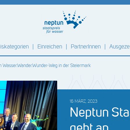
iskategorien
Einreichen
PartnerInnen
Ausgezei
 an Wasser.Wander.Wunder-Weg in der Steiermark
16 MÄRZ, 2023
Neptun Sta
geht an