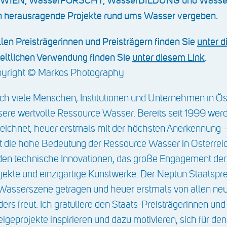
WIEN, WasserFORSCHT, WasserBILDUNG und WasserK
 an herausragende Projekte rund ums Wasser vergeben.
llen Preisträgerinnen und Preisträgern finden Sie
unter 
eltlichen Verwendung finden Sie
unter diesem Link
.
opyright © Markos Photography
ich viele Menschen, Institutionen und Unternehmen in Ös
nsere wertvolle Ressource Wasser. Bereits seit 1999 wer
ichnet, heuer erstmals mit der höchsten Anerkennung –
ht die hohe Bedeutung der Ressource Wasser in Österreic
den technische Innovationen, das große Engagement de
ekte und einzigartige Kunstwerke. Der Neptun Staatspre
Wasserszene getragen und heuer erstmals von allen n
ers freut. Ich gratuliere den Staats-Preisträgerinnen und
eigeprojekte inspirieren und dazu motivieren, sich für de