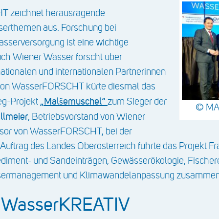
T zeichnet herausragende
serthemen aus. Forschung bei
sserversorgung ist eine wichtige
 Auch Wiener Wasser forscht über
tionalen und internationalen Partnerinnen
y von WasserFORSCHT kürte diesmal das
„Malšemuschel“
eg-Projekt
zum Sieger der
© MA
llmeier
, Betriebsvorstand von Wiener
sor von WasserFORSCHT, bei der
 Auftrag des Landes Oberösterreich führte das Projekt Fr
diment- und Sandeinträgen, Gewässerökologie, Fischere
sermanagement und Klimawandelanpassung zusammen
e WasserKREATIV