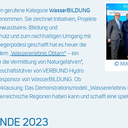
WasserBILDUNG
en gerufene Kategorie
nommen. Sie zeichnet Initiativen, Projekte
Bewusstseins-)Bildung und
hutz und zum nachhaltigen Umgang mit
iegerpodest geschafft hat es heuer die
 dem
„Wassererlebnis Öblarn“
– ein
r die Vermittlung von Naturgefahren“,
© MA
Geschäftsführer von VERBUND Hydro
iesponsor von WasserBILDUNG. Ob
klausung: Das Demonstrationsmodell „Wassererlebnis Ö
sterreichische Regionen haben kann und schafft eine spi
INDE 2023