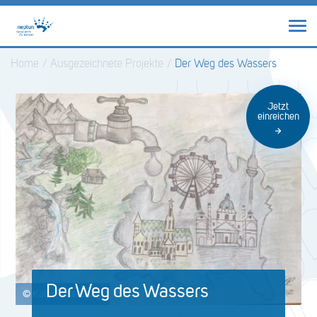
Home
/
Ausgezeichnete Projekte
/
Der Weg des Wassers
Jetzt
einreichen
Der Weg des Wassers
© Katja Rosenstingl