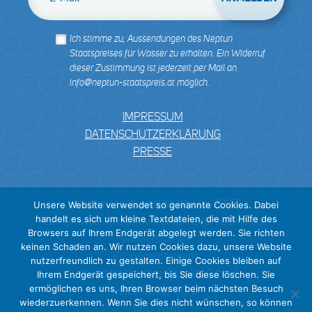
Ich stimme zu, Aussendungen des Neptun
Staatspreises für Wasser zu erhalten. Ein Widerruf
dieser Zustimmung ist jederzeit per Mail an
info@neptun-staatspreis.at möglich.
IMPRESSUM
DATENSCHUTZERKLÄRUNG
PRESSE
Neptun Staatspreis für Wasser 2027
Unsere Website verwendet so genannte Cookies. Dabei
handelt es sich um kleine Textdateien, die mit Hilfe des
Der Umwelt- und Innovationspreis für nachhaltige
Browsers auf Ihrem Endgerät abgelegt werden. Sie richten
Wasserprojekte
keinen Schaden an. Wir nutzen Cookies dazu, unsere Website
Koordinationsteam:
nutzerfreundlich zu gestalten. Einige Cookies bleiben auf
tatwort Nachhaltige Projekte GmbH
Ihrem Endgerät gespeichert, bis Sie diese löschen. Sie
ermöglichen es uns, Ihren Browser beim nächsten Besuch
Haberlgasse 56/3
wiederzuerkennen. Wenn Sie dies nicht wünschen, so können
1160 Wien