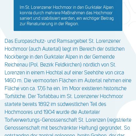
Im St. Lorenzener Hochmoor in den Gurktaler Alpen
konnte durch mehrere Maßnahmen das Hochmoor
saniert und stabilisiert werden, ein wichtiger Beitrag
zur Renaturierung in der Region.
Das Europaschutz- und Ramsargebiet St. Lorenzener
Hochmoor (auch Autertal) liegt im Bereich der östlichen
Nockberge in den Gurktaler Alpen in der Gemeinde
Reichenau (Pol. Bezirk Feldkirchen) nördlich von St.
Lorenzen in einem Hochtal auf einer Seehöhe von circa
1460 m. Die vermoorten Flächen im Autertal nehmen eine
Fläche von ca. 17,6 ha ein. Im Moor existieren historische
Torfstiche. Der Torfabbau im St. Lorenzener Hochmoor
startete bereits 1892 im südwestlichen Teil des
Hochmoores und 1904 wurde die Autertaler
Torfverwertungs-Genossenschaft St. Lorenzen (registrierte
Genossenschaft mit beschränkter Haftung) gegründet. So
entstanden der zentral gelegene, breite Graben, der das