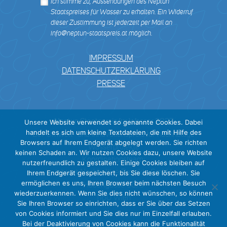
Ich stimme zu, Aussendungen des Neptun
Staatspreises für Wasser zu erhalten. Ein Widerruf
dieser Zustimmung ist jederzeit per Mail an
info@neptun-staatspreis.at möglich.
IMPRESSUM
DATENSCHUTZERKLÄRUNG
PRESSE
Neptun Staatspreis für Wasser 2027
Unsere Website verwendet so genannte Cookies. Dabei
handelt es sich um kleine Textdateien, die mit Hilfe des
Der Umwelt- und Innovationspreis für nachhaltige
Browsers auf Ihrem Endgerät abgelegt werden. Sie richten
Wasserprojekte
keinen Schaden an. Wir nutzen Cookies dazu, unsere Website
Koordinationsteam:
nutzerfreundlich zu gestalten. Einige Cookies bleiben auf
tatwort Nachhaltige Projekte GmbH
Ihrem Endgerät gespeichert, bis Sie diese löschen. Sie
ermöglichen es uns, Ihren Browser beim nächsten Besuch
Haberlgasse 56/3
wiederzuerkennen. Wenn Sie dies nicht wünschen, so können
1160 Wien
Sie Ihren Browser so einrichten, dass er Sie über das Setzen
von Cookies informiert und Sie dies nur im Einzelfall erlauben.
Bei der Deaktivierung von Cookies kann die Funktionalität
info@neptun-staatspreis.at