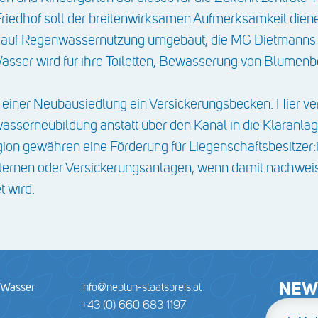
riedhof soll der breitenwirksamen Aufmerksamkeit dien
den auf Regenwassernutzung umgebaut, die MG Dietmann
asser wird für ihre Toiletten, Bewässerung von Blumenb
 einer Neubausiedlung ein Versickerungsbecken. Hier ve
sserneubildung anstatt über den Kanal in die Kläranlage
ion gewähren eine Förderung für Liegenschaftsbesitzer:
ernen oder Versickerungsanlagen, wenn damit nachwei
t wird.
NEW
r Wasser
info@neptun-staatspreis.at
+43 (0) 660 683 1197
E-Mail