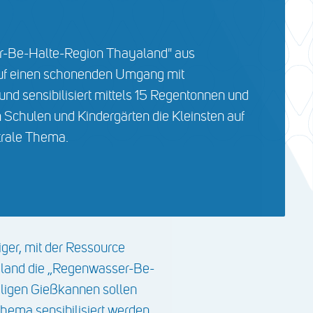
r-Be-Halte-Region Thayaland" aus
auf einen schonenden Umgang mit
d sensibilisiert mittels 15 Regentonnen und
 Schulen und Kindergärten die Kleinsten auf
ntrale Thema.
ger, mit der Ressource
aland die „Regenwasser-Be-
ligen Gießkannen sollen
Thema sensibilisiert werden.