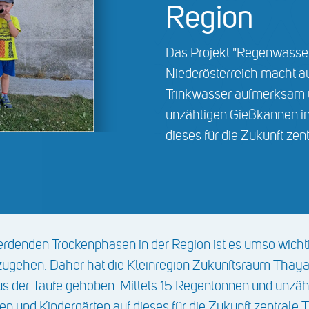
Region
Das Projekt "Regenwasse
Niederösterreich macht 
Trinkwasser aufmerksam un
unzähligen Gießkannen in
dieses für die Zukunft ze
rdenden Trockenphasen in der Region ist es umso wichti
ugehen. Daher hat die Kleinregion Zukunftsraum Thay
s der Taufe gehoben. Mittels 15 Regentonnen und unzäh
en und Kindergärten auf dieses für die Zukunft zentrale 