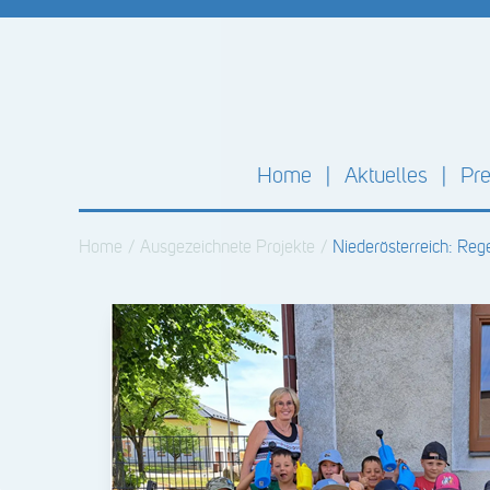
Home
Aktuelles
Pre
Home
/
Ausgezeichnete Projekte
/
Niederösterreich: Re