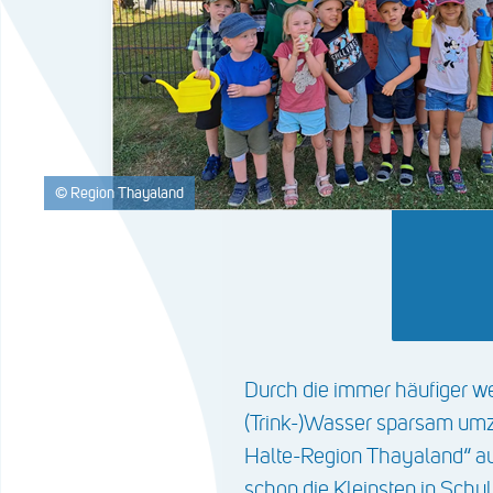
© Region Thayaland
Durch die immer häufiger we
(Trink-)Wasser sparsam umz
Halte-Region Thayaland“ au
schon die Kleinsten in Schul