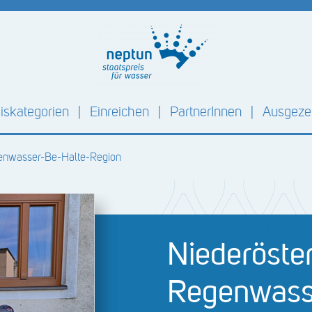
iskategorien
Einreichen
PartnerInnen
Ausgezei
genwasser-Be-Halte-Region
Niederöster
Regenwass