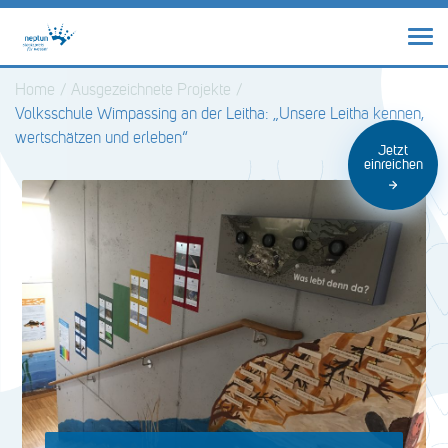
Home
/
Ausgezeichnete Projekte
/
Volksschule Wimpassing an der Leitha: „Unsere Leitha kennen,
wertschätzen und erleben“
Jetzt
einreichen