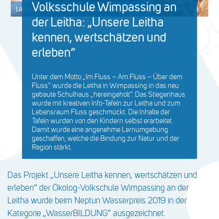
Volksschule Wimpassing an
Leitha_Stiegenhaus (c) Volksschule Wimpassing
der Leitha: „Unsere Leitha
kennen, wertschätzen und
erleben“
Unter dem Motto „Im Fluss – Am Fluss – Über dem
Fluss“ wurde die Leitha in Wimpassing in das neu
gebaute Schulhaus „hereingeholt“. Das Stiegenhaus
wurde mit kreativen Info-Tafeln zur Leitha und zum
Lebensraum Fluss geschmückt. Die Inhalte der
Tafeln wurden von den Kindern selbst erarbeitet.
Damit wurde eine angenehme Lernumgebung
geschaffen, welche die Bindung zur Natur und der
Region stärkt.
Das Projekt „Unsere Leitha kennen, wertschätzen und
erleben“ der Ökolog-Volkschule Wimpassing an der
Leitha wurde beim Neptun Wasserpreis 2019 in der
Kategorie „WasserBILDUNG“ ausgezeichnet.