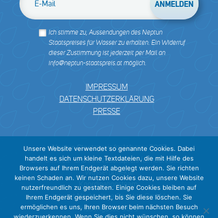
Ich stimme zu, Aussendungen des Neptun
Staatspreises für Wasser zu erhalten. Ein Widerruf
dieser Zustimmung ist jederzeit per Mail an
info@neptun-staatspreis.at möglich.
IMPRESSUM
DATENSCHUTZERKLÄRUNG
PRESSE
Neptun Staatspreis für Wasser 2027
Unsere Website verwendet so genannte Cookies. Dabei
handelt es sich um kleine Textdateien, die mit Hilfe des
Der Umwelt- und Innovationspreis für nachhaltige
Browsers auf Ihrem Endgerät abgelegt werden. Sie richten
Wasserprojekte
keinen Schaden an. Wir nutzen Cookies dazu, unsere Website
Koordinationsteam:
nutzerfreundlich zu gestalten. Einige Cookies bleiben auf
tatwort Nachhaltige Projekte GmbH
Ihrem Endgerät gespeichert, bis Sie diese löschen. Sie
ermöglichen es uns, Ihren Browser beim nächsten Besuch
Haberlgasse 56/3
wiederzuerkennen. Wenn Sie dies nicht wünschen, so können