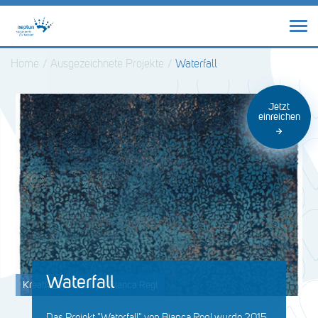
Home
/
Ausgezeichnete Projekte
/
Waterfall
Jetzt
einreichen
Waterfall
Kreativ_Waterfall (c) Bianca Regl
Das Projekt "Waterfall" von Bianca Regl wurde 2015