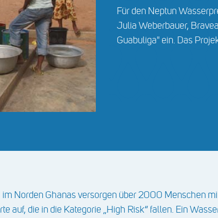
Für den Neptun Wasserpr
Julia Weberbauer, Bravea
Guabuliga" ein. Das Proje
a im Norden Ghanas versorgen über 2000 Menschen mit
e auf, die in die Kategorie „High Risk“ fallen. Ein Wass