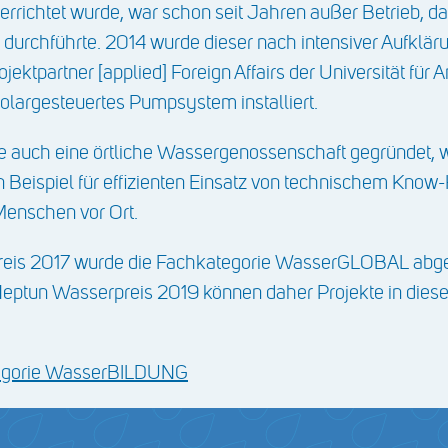
rrichtet wurde, war schon seit Jahren außer Betrieb, da
n durchführte. 2014 wurde dieser nach intensiver Aufklär
tpartner [applied] Foreign Affairs der Universität für
 solargesteuertes Pumpsystem installiert.
 auch eine örtliche Wassergenossenschaft gegründet, we
Ein Beispiel für effizienten Einsatz von technischem Kn
Menschen vor Ort.
is 2017 wurde die Fachkategorie WasserGLOBAL abgeä
tun Wasserpreis 2019 können daher Projekte in dieser
tegorie WasserBILDUNG