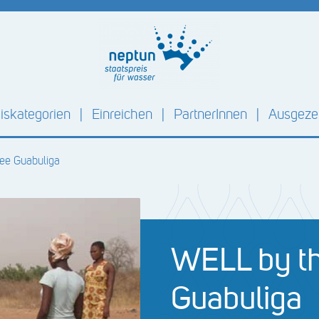
iskategorien
Einreichen
PartnerInnen
Ausgezei
ee Guabuliga
WELL by th
Guabuliga