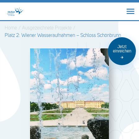
Home
/
Ausgezeichnete Projekte
/
Platz 2: Wiener Wasseraufnahmen – Schloss Schönbrunn
Jetzt
einreichen