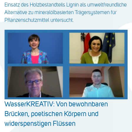
Einsatz des Holzbestandteils Lignin als umweltfreundliche
Alternative zu mineralölbasierten Trägersystemen für
Pflanzenschutzmittel untersucht.
WasserKREATIV: Von bewohnbaren
Brücken, poetischen Körpern und
widerspenstigen Flüssen