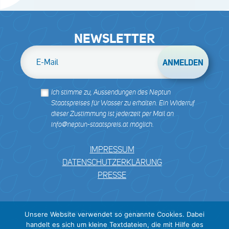
NEWSLETTER
E-Mail
Ich stimme zu, Aussendungen des Neptun
Staatspreises für Wasser zu erhalten. Ein Widerruf
dieser Zustimmung ist jederzeit per Mail an
info@neptun-staatspreis.at möglich.
IMPRESSUM
DATENSCHUTZERKLÄRUNG
PRESSE
Neptun Staatspreis für Wasser 2027
Unsere Website verwendet so genannte Cookies. Dabei
handelt es sich um kleine Textdateien, die mit Hilfe des
Der Umwelt- und Innovationspreis für nachhaltige