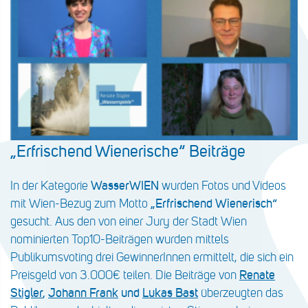
„Erfrischend Wienerische“ Beiträge
In der Kategorie
WasserWIEN
wurden Fotos und Videos
mit Wien-Bezug zum Motto
„Erfrischend Wienerisch“
gesucht. Aus den von einer Jury der Stadt Wien
nominierten Top10-Beiträgen wurden mittels
Publikumsvoting drei GewinnerInnen ermittelt, die sich ein
Preisgeld von 3.000€ teilen. Die Beiträge von
Renate
Stigler
,
Johann Frank
und
Lukas Bast
überzeugten das