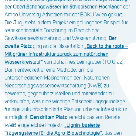
der Oberflächengewässer im äthiopischen Hochland“
der
Ambo University Äthiopien mit der BOKU Wien gekürt.
Die Jury sieht in dem Projekt ein gelungenes Beispiel für
transkontinentale Forschung im Bereich der
Gewässerbewirtschaftung und Wassernutzung.
Der
zweite Platz
ging an die Dissertation
„Back to the roots –
Mit grüner Infrastruktur zurück zum natürlichen
Wasserkreislauf“
von Johannes Leimgruber (TU Graz).
Darin entwickelt er eine Methode, um die
unterschiedlichen Maßnahmen der „Naturnahen
Niederschlagswasserbewirtschaftung (NWB) zu
bewerten, gegenüberzustellen und miteinander zu
verknüpfen, was eine wichtige Entscheidungsgrundlage
für eine zukunftsorientierte Planung urbaner Infrastruktur
ermöglicht.
Den dritten Platz
erreicht das von Renate
Weiß eingereichte Projekt:
„Lignin-basierte
Trägersysteme für die Agro-Biotechnologie“
, das den