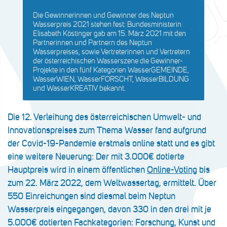
Die Gewinnerinnen und Gewinner des Neptun
Wasserpreis 2021 stehen fest: Bundesministerin
Elisabeth Köstinger gab am 15. März 2021 mit den
Partnerinnen und Partnern des Neptun
Wasserpreises, sowie Vertreterinnen und Vertretern
der österreichischen Wasserszene die Gewinner-
Projekte in den fünf Kategorien WasserGEMEINDE,
WasserWIEN, WasserFORSCHT, WasserBILDUNG
und WasserKREATIV bekannt.
Die 12. Verleihung des österreichischen Umwelt- und
Innovationspreises zum Thema Wasser fand aufgrund
der Covid-19-Pandemie erstmals online statt und es gibt
eine weitere Neuerung: Der mit 3.000€ dotierte
Hauptpreis wird in einem öffentlichen
Online-Voting
bis
zum 22. März 2022, dem Weltwassertag, ermittelt. Über
550 Einreichungen sind diesmal beim Neptun
Wasserpreis eingegangen, davon 330 in den drei mit je
5.000€ dotierten Fachkategorien: Forschung, Kunst und