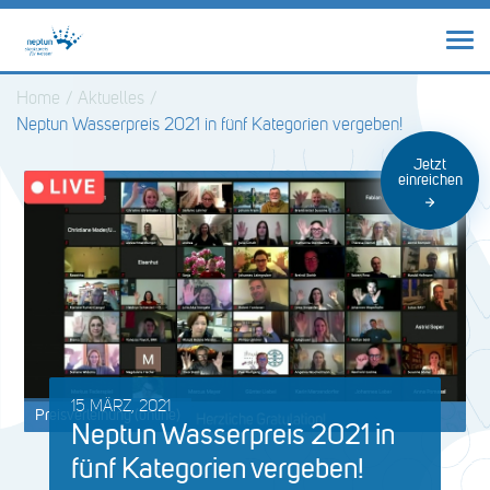
Home
/
Aktuelles
/
Neptun Wasserpreis 2021 in fünf Kategorien vergeben!
Jetzt
einreichen
15 MÄRZ, 2021
Preisverleihung (online)
Neptun Wasserpreis 2021 in
fünf Kategorien vergeben!